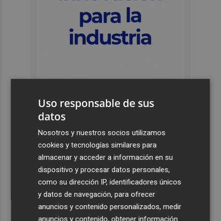
Uso responsable de sus
datos
Últimas Noticias
Nosotros y nuestros socios utilizamos
1
Levantan el confinamiento del municipio castellonense
cookies y tecnologías similares para
de Sierra Engarcerán por el incendio
almacenar y acceder a información en su
2
Juan Tallón, Marta Jiménez Serrano o Juan Evaristo Valls
dispositivo y procesar datos personales,
Boix, protagonistas de la programación de agosto de
como su dirección IP, identificadores únicos
Entre Libros en Benicàssim
y datos de navegación, para ofrecer
anuncios y contenido personalizados, medir
3
Los talleres de ‘Magia en los Barrios’ de Castelló llegan
anuncios y contenido, obtener información
al Grupo Reyes