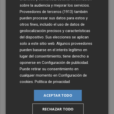
sobre la audiencia y mejorar los servicios.
4
Informe del CEAM sobre el incendio de la Vall d'Uixó: la
Proveedores de terceros (1913)
también
vegetación perdió el 51% de humedad en los meses
pueden procesar sus datos para estos y
previos
otros fines, incluido el uso de datos de
5
La Generalitat destina 132 millones a 24 nuevas
geolocalización precisos y características
infraestructuras sociosanitarias de mayores y personas
del dispositivo. Sus elecciones se aplican
con discapacidad
solo a este sitio web. Algunos proveedores
pueden basarse en el interés legítimo en
lugar del consentimiento; tiene derecho a
oponerse en
Configuración de publicidad
.
Puede retirar su consentimiento en
cualquier momento en
Configuración de
cookies
.
Política de privacidad
ACEPTAR TODO
RECHAZAR TODO