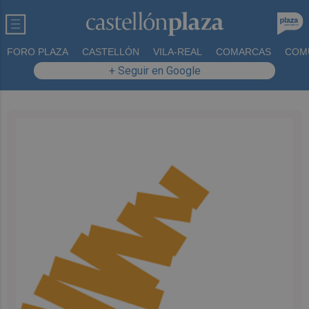
FORO PLAZA
CASTELLÓN
VILA-REAL
COMARCAS
COM
+ Seguir en Google