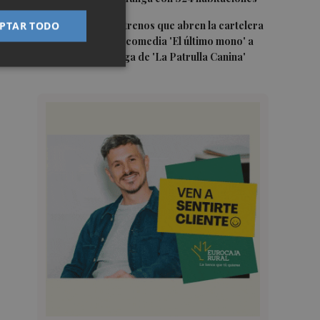
5
Estos son los estrenos que abren la cartelera
PTAR TODO
en agosto: de la comedia 'El último mono' a
una nueva entrega de 'La Patrulla Canina'