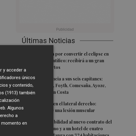
Últimas Noticias
1
Castelló apuesta por convertir el eclipse en
un referente científico: recibirá a un gran
equipo de expertos
r y acceder a
tificadores únicos
2
El Villarreal anuncia a sus seis capitanes:
cios y contenido,
Gerard Moreno, Foyth, Comesaña, Ayoze,
Cardona y Logan Costa
os (1913)
también
calización
3
Más problemas en el lateral derecho:
 web. Algunos
Monferrer sufre una lesión muscular
derecho a
4
San Javier da viabilidad al nuevo contrato del
ier momento en
transporte urbano y a un hotel de cuatro
estrellas en La Manga con 324 habitaciones