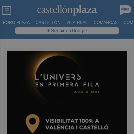
FORO PLAZA
CASTELLÓN
VILA-REAL
COMARCAS
COM
+ Seguir en Google