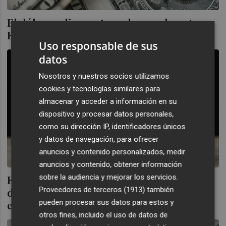
El dólar se dispara tras el acuerdo entre
EEUU y China para recortar aranceles
Uso responsable de sus
datos
Nosotros y nuestros socios utilizamos
cookies y tecnologías similares para
almacenar y acceder a información en su
dispositivo y procesar datos personales,
como su dirección IP, identificadores únicos
y datos de navegación, para ofrecer
anuncios y contenido personalizados, medir
anuncios y contenido, obtener información
sobre la audiencia y mejorar los servicios.
El euro se cambia alrededor de 1,15
Proveedores de terceros (1913)
también
dólares, después de que el dólar se
pueden procesar sus datos para estos y
estabilizara
otros fines, incluido el uso de datos de