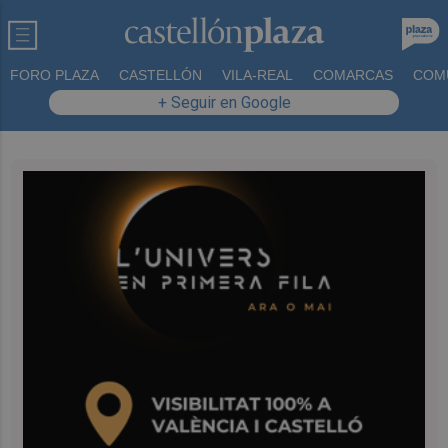
FORO PLAZA
CASTELLÓN
VILA-REAL
COMARCAS
COM
+ Seguir en Google