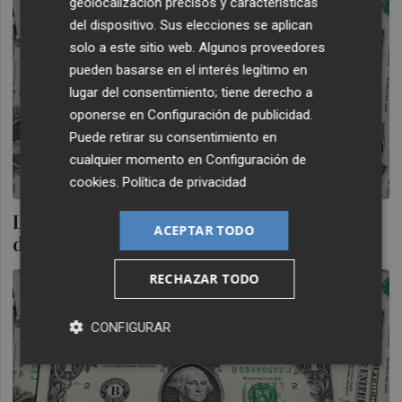
geolocalización precisos y características
del dispositivo. Sus elecciones se aplican
solo a este sitio web. Algunos proveedores
pueden basarse en el interés legítimo en
lugar del consentimiento; tiene derecho a
oponerse en
Configuración de publicidad
.
Puede retirar su consentimiento en
cualquier momento en
Configuración de
cookies
.
Política de privacidad
Los mercados cuestionan el estatus del
ACEPTAR TODO
dólar como refugio de valor
RECHAZAR TODO
CONFIGURAR