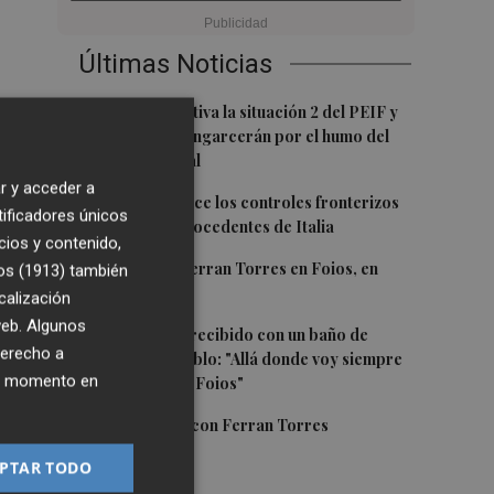
Últimas Noticias
1
Emergencias activa la situación 2 del PEIF y
confina Sierra Engarcerán por el humo del
incendio forestal
r y acceder a
2
España restablece los controles fronterizos
tificadores únicos
a los viajeros procedentes de Italia
cios y contenido,
3
El homenaje a Ferran Torres en Foios, en
os (1913)
también
imágenes
calización
 web. Algunos
4
Ferran Torres, recibido con un baño de
derecho a
masas en su pueblo: "Allá donde voy siempre
ier momento en
digo que soy de Foios"
5
Foios se vuelca con Ferran Torres
PTAR TODO