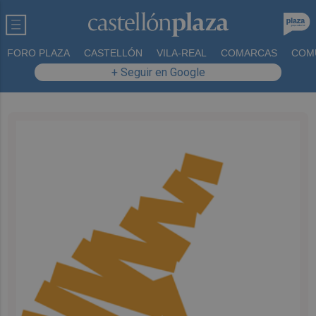
FORO PLAZA
CASTELLÓN
VILA-REAL
COMARCAS
COM
+ Seguir en Google