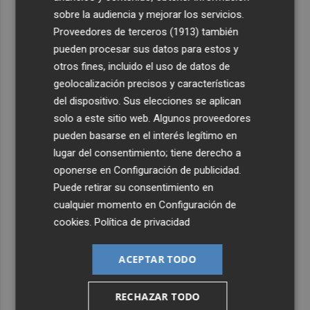
'La Patrulla Canina'
sobre la audiencia y mejorar los servicios.
Proveedores de terceros (1913)
también
4
Otra inyección para el desarrollo de energía renovable
pueden procesar sus datos para estos y
en Castellón: los fondos de la UE destinan 19 millones a
otros fines, incluido el uso de datos de
proyectos de 11 municipios
geolocalización precisos y características
5
Elche abrirá en septiembre una oficina de asesoramiento
del dispositivo. Sus elecciones se aplican
para afectados por 'okupación'
solo a este sitio web. Algunos proveedores
pueden basarse en el interés legítimo en
lugar del consentimiento; tiene derecho a
oponerse en
Configuración de publicidad
.
Puede retirar su consentimiento en
cualquier momento en
Configuración de
cookies
.
Política de privacidad
ACEPTAR TODO
RECHAZAR TODO