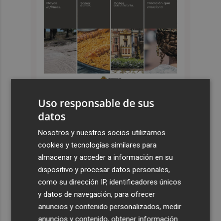
Uso responsable de sus
datos
Últimas Noticias
Nosotros y nuestros socios utilizamos
1
Más problemas en el lateral derecho: Monferrer sufre
cookies y tecnologías similares para
una lesión muscular
almacenar y acceder a información en su
2
San Javier da viabilidad al nuevo contrato del transporte
dispositivo y procesar datos personales,
urbano y a un hotel de cuatro estrellas en La Manga con
como su dirección IP, identificadores únicos
324 habitaciones
y datos de navegación, para ofrecer
anuncios y contenido personalizados, medir
3
Estos son los estrenos que abren la cartelera en agosto:
anuncios y contenido, obtener información
de la comedia 'El último mono' a una nueva entrega de