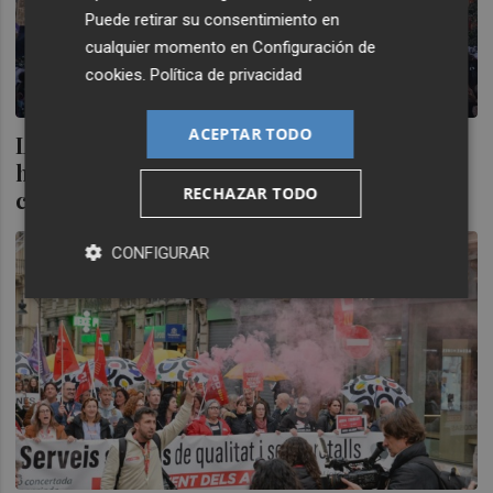
Puede retirar su consentimiento en
cualquier momento en
Configuración de
cookies
.
Política de privacidad
ACEPTAR TODO
La concertada afronta su segundo día de
huelga sin avances en las negociaciones
RECHAZAR TODO
con Educación
CONFIGURAR