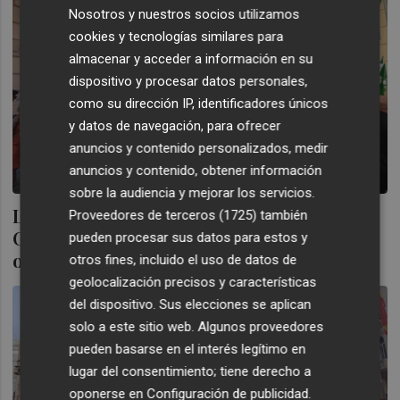
Nosotros y nuestros socios utilizamos
cookies y tecnologías similares para
almacenar y acceder a información en su
dispositivo y procesar datos personales,
como su dirección IP, identificadores únicos
y datos de navegación, para ofrecer
anuncios y contenido personalizados, medir
anuncios y contenido, obtener información
sobre la audiencia y mejorar los servicios.
La enseñanza concertada reclama ante Les
Proveedores de terceros (1725)
también
Corts avances en la negociación y en la
pueden procesar sus datos para estos y
oferta sobre jubilación parcial
otros fines, incluido el uso de datos de
geolocalización precisos y características
del dispositivo. Sus elecciones se aplican
solo a este sitio web. Algunos proveedores
pueden basarse en el interés legítimo en
lugar del consentimiento; tiene derecho a
oponerse en
Configuración de publicidad
.