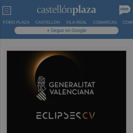
FORO PLAZA
CASTELLÓN
VILA-REAL
COMARCAS
COM
+ Seguir en Google