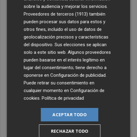
sobre la audiencia y mejorar los servicios.
4
San Javier da viabilidad al nuevo contrato del transporte
Proveedores de terceros (1913)
también
urbano y a un hotel de cuatro estrellas en La Manga con
pueden procesar sus datos para estos y
324 habitaciones
otros fines, incluido el uso de datos de
5
Estos son los estrenos que abren la cartelera en agosto:
geolocalización precisos y características
de la comedia 'El último mono' a una nueva entrega de
del dispositivo. Sus elecciones se aplican
'La Patrulla Canina'
solo a este sitio web. Algunos proveedores
pueden basarse en el interés legítimo en
lugar del consentimiento; tiene derecho a
oponerse en
Configuración de publicidad
.
Puede retirar su consentimiento en
cualquier momento en
Configuración de
cookies
.
Política de privacidad
ACEPTAR TODO
RECHAZAR TODO