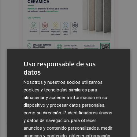
Uso responsable de sus
datos
Últimas Noticias
Nosotros y nuestros socios utilizamos
1
Castelló apuesta por convertir el eclipse en un referente
cookies y tecnologías similares para
científico: recibirá a un gran equipo de expertos
almacenar y acceder a información en su
2
El Villarreal anuncia a sus seis capitanes: Gerard
dispositivo y procesar datos personales,
Moreno, Foyth, Comesaña, Ayoze, Cardona y Logan
como su dirección IP, identificadores únicos
Costa
y datos de navegación, para ofrecer
anuncios y contenido personalizados, medir
3
Más problemas en el lateral derecho: Monferrer sufre
anuncios y contenido, obtener información
una lesión muscular