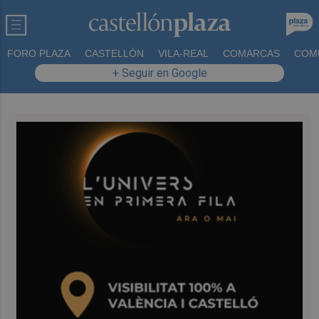
FORO PLAZA
CASTELLÓN
VILA-REAL
COMARCAS
COM
+ Seguir en Google