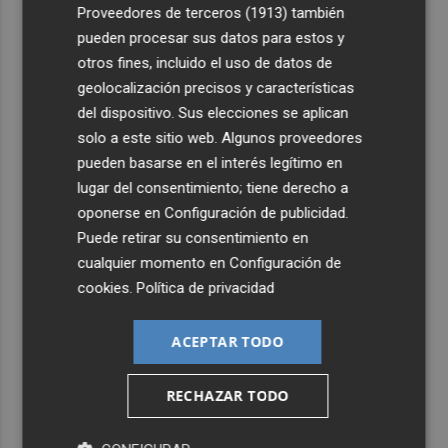
4
Proveedores de terceros (1913)
también
El homenaje a Ferran Torres en Foios, en imágenes
pueden procesar sus datos para estos y
otros fines, incluido el uso de datos de
5
Ferran Torres, recibido con un baño de masas en su
geolocalización precisos y características
pueblo: "Allá donde voy siempre digo que soy de Foios"
del dispositivo. Sus elecciones se aplican
solo a este sitio web. Algunos proveedores
pueden basarse en el interés legítimo en
lugar del consentimiento; tiene derecho a
oponerse en
Configuración de publicidad
.
Puede retirar su consentimiento en
cualquier momento en
Configuración de
cookies
.
Política de privacidad
ACEPTAR TODO
RECHAZAR TODO