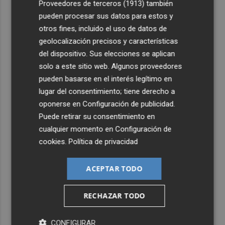
Proveedores de terceros (1913)
también
pueden procesar sus datos para estos y
5
Las '200 vidas' que llevaron a Paco Rabal de Águilas a la
otros fines, incluido el uso de datos de
cima del cine: un documental recupera la voz y la mirada
geolocalización precisos y características
del actor
del dispositivo. Sus elecciones se aplican
solo a este sitio web. Algunos proveedores
pueden basarse en el interés legítimo en
lugar del consentimiento; tiene derecho a
oponerse en
Configuración de publicidad
.
Puede retirar su consentimiento en
cualquier momento en
Configuración de
cookies
.
Política de privacidad
ACEPTAR TODO
RECHAZAR TODO
CONFIGURAR