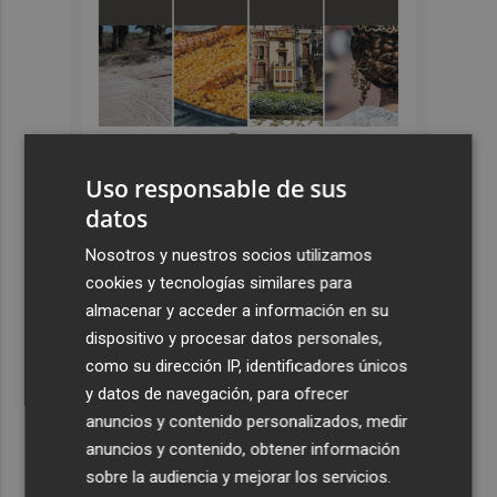
Uso responsable de sus
datos
Últimas Noticias
Nosotros y nuestros socios utilizamos
1
España restablece los controles fronterizos a los
cookies y tecnologías similares para
viajeros procedentes de Italia
almacenar y acceder a información en su
dispositivo y procesar datos personales,
2
El homenaje a Ferran Torres en Foios, en imágenes
como su dirección IP, identificadores únicos
y datos de navegación, para ofrecer
3
Ferran Torres, recibido con un baño de masas en su
anuncios y contenido personalizados, medir
pueblo: "Allá donde voy siempre digo que soy de Foios"
anuncios y contenido, obtener información
4
Foios se vuelca con Ferran Torres
sobre la audiencia y mejorar los servicios.