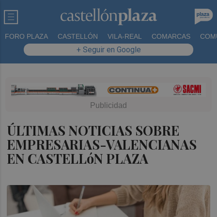
FORO PLAZA
CASTELLÓN
VILA-REAL
COMARCAS
COM
+ Seguir en Google
ÚLTIMAS NOTICIAS SOBRE
EMPRESARIAS-VALENCIANAS
EN CASTELLóN PLAZA