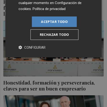
Economía lanza Col.lab&Connect para
cualquier momento en
Configuración de
facilitar la colaboración empresarial ante
cookies
.
Política de privacidad
la crisis sanitaria
ACEPTAR TODO
RECHAZAR TODO
CONFIGURAR
Honestidad, formación y perseverancia,
claves para ser un buen empresario