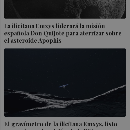
La ilicitana Emxys liderará la misión
española Don Quijote para aterrizar sobre
el asteroide Apophis
El gravímetro de la ilicitana Emxys, listo