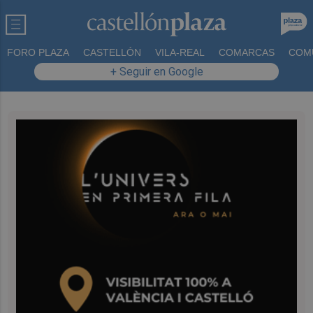
FORO PLAZA
CASTELLÓN
VILA-REAL
COMARCAS
COM
+ Seguir en Google