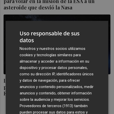
para volar en la misión de la ESA a un
asteroide que desvió la Nasa
Uso responsable de sus
datos
Nosotros y nuestros socios utilizamos
cookies y tecnologías similares para
almacenar y acceder a información en su
dispositivo y procesar datos personales,
como su dirección IP, identificadores únicos
La ilicitana Emxys aspira a participar en el
y datos de navegación, para ofrecer
proyecto 'Armageddon' de la Agencia
anuncios y contenido personalizados, medir
Espacial Europea
anuncios y contenido, obtener información
sobre la audiencia y mejorar los servicios.
Proveedores de terceros (1913)
también
pueden procesar sus datos para estos y