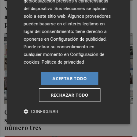
geolocalización precisos y características
Navarro: "Del Señor habría tenido más
del dispositivo. Sus elecciones se aplican
apoyo que yo en primarias... no pasa nada
solo a este sitio web. Algunos proveedores
por reconocerlo
pueden basarse en el interés legítimo en
lugar del consentimiento; tiene derecho a
oponerse en
Configuración de publicidad
.
Puede retirar su consentimiento en
cualquier momento en
Configuración de
cookies
.
Política de privacidad
ACEPTAR TODO
RECHAZAR TODO
CSeM deberá elegir entre conservar el
CONFIGURAR
segundo puesto de la lista o arriesgarse al
número tres