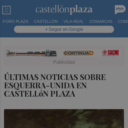
FORO PLAZA
CASTELLÓN
VILA-REAL
COMARCAS
COM
+ Seguir en Google
ÚLTIMAS NOTICIAS SOBRE
ESQUERRA-UNIDA EN
CASTELLóN PLAZA