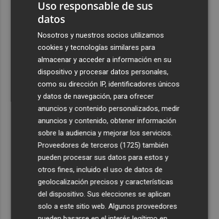
Uso responsable de sus
calle Colón de València
datos
3
El Hospital del Vinalopó se consolida como referente en
Nosotros y nuestros socios utilizamos
la atención al nacimiento
cookies y tecnologías similares para
4
El proyecto 'Gramola' evalúa estrategias sostenibles
almacenar y acceder a información en su
para reducir las alteraciones internas de la granada
dispositivo y procesar datos personales,
mollar de Elche
como su dirección IP, identificadores únicos
5
El talento murciano conquista Cimeria: Dagnino ilustra
y datos de navegación, para ofrecer
'Aguas peligrosas' de Conan el Bárbaro
anuncios y contenido personalizados, medir
anuncios y contenido, obtener información
sobre la audiencia y mejorar los servicios.
Proveedores de terceros (1725)
también
pueden procesar sus datos para estos y
otros fines, incluido el uso de datos de
geolocalización precisos y características
del dispositivo. Sus elecciones se aplican
solo a este sitio web. Algunos proveedores
pueden basarse en el interés legítimo en