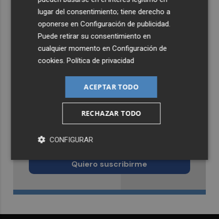
lugar del consentimiento; tiene derecho a
oponerse en
Configuración de publicidad
.
Puede retirar su consentimiento en
cualquier momento en
Configuración de
cookies
.
Política de privacidad
ACEPTAR TODO
RECHAZAR TODO
Recibe toda la actualidad de
CONFIGURAR
Castellón Plaza en tu correo
Quiero suscribirme