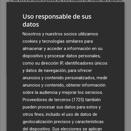
1
que evoca su historia con una alberca de aguas termales
Uso responsable de sus
2
Los suplementos deportivos de Nutriactivity estrenan
datos
tienda en Thader mientras Dunkin Donuts e Innova
Electro amplían espacios
Nosotros y nuestros socios utilizamos
3
El Gobierno ejecuta 7.200 millones de Next Generation
cookies y tecnologías similares para
en la Comunitat: el acceso a PortCastelló y la intermodal
almacenar y acceder a información en su
reciben 191 millones
dispositivo y procesar datos personales,
como su dirección IP, identificadores únicos
4
Moncofa disfruta las fiestas patronales de Sant Roc con
y datos de navegación, para ofrecer
una programación adapta a todos los públicos
anuncios y contenido personalizados, medir
5
Desarrollan una tecnología con IA para mitigar la
anuncios y contenido, obtener información
captura incidental de megafauna marina
sobre la audiencia y mejorar los servicios.
Proveedores de terceros (1725)
también
pueden procesar sus datos para estos y
otros fines, incluido el uso de datos de
geolocalización precisos y características
del dispositivo. Sus elecciones se aplican