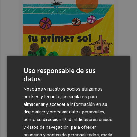
Uso responsable de sus
datos
Nosotros y nuestros socios utilizamos
cookies y tecnologías similares para
Últimas Noticias
almacenar y acceder a información en su
dispositivo y procesar datos personales,
1
Agricultura concede cerca de 500.000 euros en ayudas
como su dirección IP, identificadores únicos
para el fomento de la innovación tecnológica en
explotaciones
y datos de navegación, para ofrecer
anuncios y contenido personalizados, medir