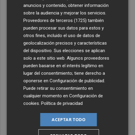
2
València ultima la puesta a punto del Velódromo Lluís
anuncios y contenido, obtener información
Puig con una inversión de 2 millones
sobre la audiencia y mejorar los servicios.
3
Las infantiles de San Javier son campeonas de España en
Proveedores de terceros (1725)
también
la localidad gaditana de Rota
pueden procesar sus datos para estos y
otros fines, incluido el uso de datos de
4
Vithas Valencia Turia habilita una consulta gratuita para
geolocalización precisos y características
personas con síntomas oculares tras el eclipse solar
del dispositivo. Sus elecciones se aplican
5
El eclipse dispara la demanda de gafas homologadas
solo a este sitio web. Algunos proveedores
con millones de unidades distribuidas
pueden basarse en el interés legítimo en
lugar del consentimiento; tiene derecho a
oponerse en
Configuración de publicidad
.
Puede retirar su consentimiento en
cualquier momento en
Configuración de
cookies
.
Política de privacidad
ACEPTAR TODO