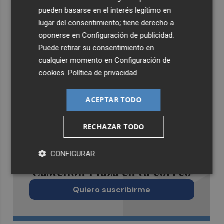
pueden basarse en el interés legítimo en
lugar del consentimiento; tiene derecho a
oponerse en
Configuración de publicidad
.
Puede retirar su consentimiento en
cualquier momento en
Configuración de
cookies
.
Política de privacidad
ACEPTAR TODO
RECHAZAR TODO
Recibe toda la actualidad de
CONFIGURAR
Castellón Plaza en tu correo
Quiero suscribirme