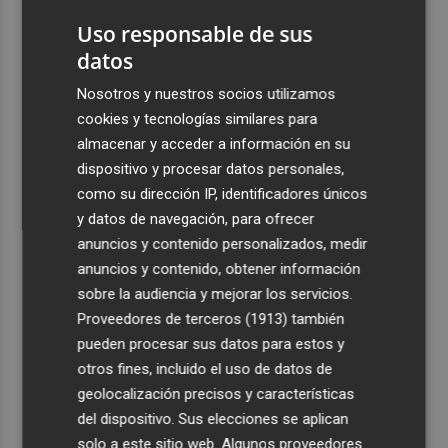
1
Uso responsable de sus
2
datos
Emergencias activa la situación 2 del PEIF y confina
Sierra Engarcerán por el humo del incendio forestal
Nosotros y nuestros socios utilizamos
3
España restablece los controles fronterizos a los
cookies y tecnologías similares para
viajeros procedentes de Italia
almacenar y acceder a información en su
dispositivo y procesar datos personales,
4
El homenaje a Ferran Torres en Foios, en imágenes
como su dirección IP, identificadores únicos
y datos de navegación, para ofrecer
5
Ferran Torres, recibido con un baño de masas en su
anuncios y contenido personalizados, medir
pueblo: "Allá donde voy siempre digo que soy de Foios"
anuncios y contenido, obtener información
sobre la audiencia y mejorar los servicios.
Proveedores de terceros (1913)
también
pueden procesar sus datos para estos y
otros fines, incluido el uso de datos de
geolocalización precisos y características
del dispositivo. Sus elecciones se aplican
solo a este sitio web. Algunos proveedores