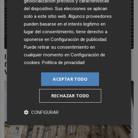
geolocalización precisos y características
del dispositivo. Sus elecciones se aplican
solo a este sitio web. Algunos proveedores
pueden basarse en el interés legítimo en
lugar del consentimiento; tiene derecho a
oponerse en
Configuración de publicidad
.
Puede retirar su consentimiento en
cualquier momento en
Configuración de
La UE aprueba 404 millones de euros en
cookies
.
Política de privacidad
fondos de recuperación para la Comunitat
Valenciana
ACEPTAR TODO
RECHAZAR TODO
CONFIGURAR