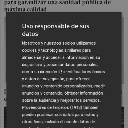
para garantizar una sanidad pública de
máxima calidad
Uso responsable de sus
datos
Nosotros y nuestros socios utilizamos
cookies y tecnologías similares para
almacenar y acceder a información en su
dispositivo y procesar datos personales,
como su dirección IP, identificadores únicos
y datos de navegación, para ofrecer
anuncios y contenido personalizados, medir
La Comunitat Valenciana recibió hasta julio
anuncios y contenido, obtener información
casi un 44% más de fondos covid
sobre la audiencia y mejorar los servicios.
Proveedores de terceros (1913)
también
pueden procesar sus datos para estos y
otros fines, incluido el uso de datos de