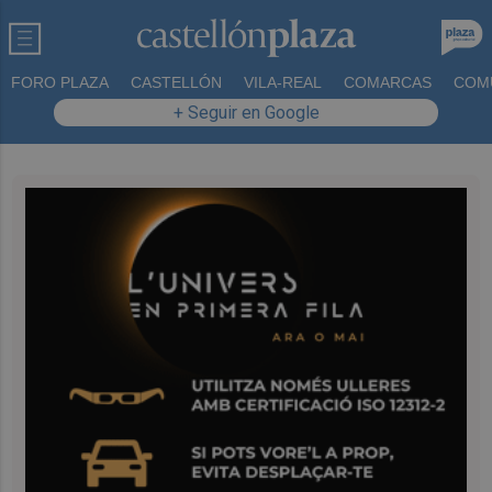
FORO PLAZA
CASTELLÓN
VILA-REAL
COMARCAS
COM
+ Seguir en Google