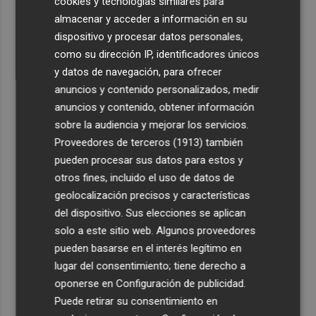
cookies y tecnologías similares para
4
El día del eclipse, pocas nubes y tiempo estable
almacenar y acceder a información en su
dispositivo y procesar datos personales,
5
Monitoreo, boyas científicas y banco de especies: la
como su dirección IP, identificadores únicos
UMU presume de su labor para vigilar y proteger el Mar
y datos de navegación, para ofrecer
Menor
anuncios y contenido personalizados, medir
anuncios y contenido, obtener información
sobre la audiencia y mejorar los servicios.
Proveedores de terceros (1913)
también
pueden procesar sus datos para estos y
otros fines, incluido el uso de datos de
geolocalización precisos y características
del dispositivo. Sus elecciones se aplican
solo a este sitio web. Algunos proveedores
pueden basarse en el interés legítimo en
lugar del consentimiento; tiene derecho a
oponerse en
Configuración de publicidad
.
Puede retirar su consentimiento en