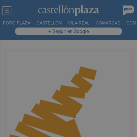
FORO PLAZA
CASTELLÓN
VILA-REAL
COMARCAS
COM
+ Seguir en Google