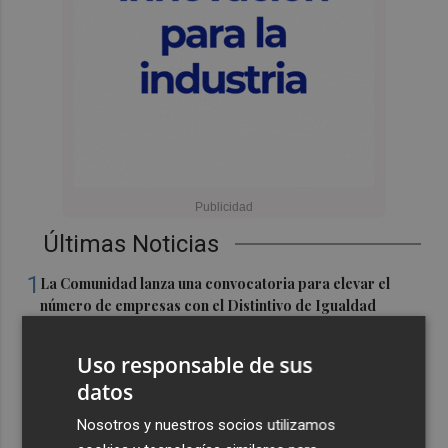
Últimas Noticias
1
La Comunidad lanza una convocatoria para elevar el
número de empresas con el Distintivo de Igualdad
2
PortCastelló obtiene el certificado como entidad
Uso responsable de sus
responsable en conciliación laboral y familiar
datos
3
¿Qué veremos el día del eclipse?
Nosotros y nuestros socios utilizamos