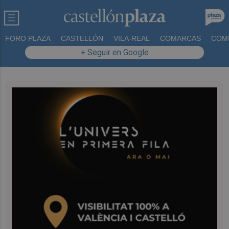
FORO PLAZA
CASTELLÓN
VILA-REAL
COMARCAS
COM
+ Seguir en Google