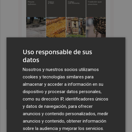
Uso responsable de sus
datos
Nosotros y nuestros socios utilizamos
Últimas Noticias
cookies y tecnologías similares para
1
Emergencias activa la situación 2 del PEIF y confina
almacenar y acceder a información en su
Sierra Engarcerán por el humo del incendio forestal
dispositivo y procesar datos personales,
como su dirección IP, identificadores únicos
2
España restablece los controles fronterizos a los
y datos de navegación, para ofrecer
viajeros procedentes de Italia
anuncios y contenido personalizados, medir
3
El homenaje a Ferran Torres en Foios, en imágenes
anuncios y contenido, obtener información
sobre la audiencia y mejorar los servicios.