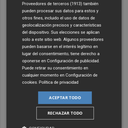
4
Proveedores de terceros (1913)
también
Ferran Torres, recibido con un baño de masas en su
pueblo: "Allá donde voy siempre digo que soy de Foios"
pueden procesar sus datos para estos y
otros fines, incluido el uso de datos de
5
Foios se vuelca con Ferran Torres
geolocalización precisos y características
del dispositivo. Sus elecciones se aplican
solo a este sitio web. Algunos proveedores
pueden basarse en el interés legítimo en
lugar del consentimiento; tiene derecho a
oponerse en
Configuración de publicidad
.
Puede retirar su consentimiento en
cualquier momento en
Configuración de
cookies
.
Política de privacidad
ACEPTAR TODO
RECHAZAR TODO