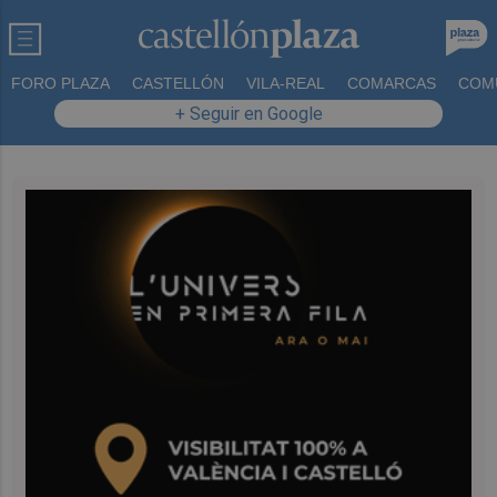
FORO PLAZA
CASTELLÓN
VILA-REAL
COMARCAS
COM
+ Seguir en Google