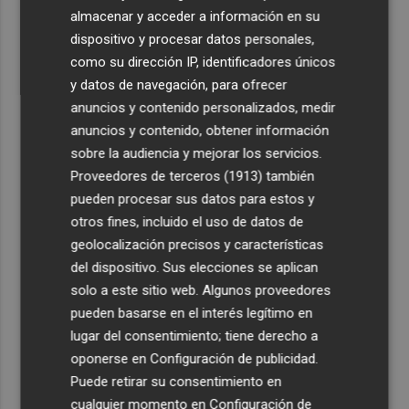
almacenar y acceder a información en su
dispositivo y procesar datos personales,
como su dirección IP, identificadores únicos
y datos de navegación, para ofrecer
anuncios y contenido personalizados, medir
Últimas Noticias
anuncios y contenido, obtener información
sobre la audiencia y mejorar los servicios.
1
El Villarreal pone el broche de oro a la pretemporada
Proveedores de terceros (1913)
también
con una victoria contra el Galatasaray
pueden procesar sus datos para estos y
2
Kiat Lim preside por primera vez un partido en Mestalla
otros fines, incluido el uso de datos de
geolocalización precisos y características
3
El once del Valencia CF para el último Trofeu Taronja de
del dispositivo. Sus elecciones se aplican
Mestalla
solo a este sitio web. Algunos proveedores
pueden basarse en el interés legítimo en
4
Aemet prevé peligro de incendios "muy alto" o
lugar del consentimiento; tiene derecho a
"extremo" en la mayor parte de la Península y Baleares
oponerse en
Configuración de publicidad
.
el día del eclipse
Puede retirar su consentimiento en
5
Company: “Estamos comenzando a ver el equipo que
cualquier momento en
Configuración de