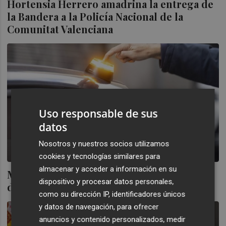
Hortensia Herrero amadrina la entrega de
la Bandera a la Policía Nacional de la
Comunitat Valenciana
Uso responsable de sus
datos
Nosotros y nuestros socios utilizamos
cookies y tecnologías similares para
almacenar y acceder a información en su
Marlaska comparece en el Congreso para
dispositivo y procesar datos personales,
dar cuenta de la implantación de la V16
como su dirección IP, identificadores únicos
y datos de navegación, para ofrecer
anuncios y contenido personalizados, medir