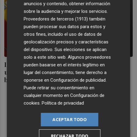
anuncios y contenido, obtener información
sobre la audiencia y mejorar los servicios.
Proveedores de terceros (1913)
también
pueden procesar sus datos para estos y
otros fines, incluido el uso de datos de
geolocalización precisos y características
del dispositivo. Sus elecciones se aplican
solo a este sitio web. Algunos proveedores
Interior señala que no se multará durante
pueden basarse en el interés legítimo en
un periodo "razonable" por no llevar la
lugar del consentimiento; tiene derecho a
baliza
oponerse en
Configuración de publicidad
.
Puede retirar su consentimiento en
cualquier momento en
Configuración de
cookies
.
Política de privacidad
ACEPTAR TODO
RECHAZAR TODO