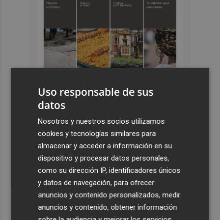
Uso responsable de sus
datos
Últimas Noticias
Nosotros y nuestros socios utilizamos
cookies y tecnologías similares para
1
El Hozono Jairis aún necesita un par de incorporaciones
almacenar y acceder a información en su
para su cuarto año en la LF Endesa
dispositivo y procesar datos personales,
2
Ruz ya hace planes para un posible futuro de Clarisas,
como su dirección IP, identificadores únicos
más allá de la rehabilitación: ¿retorno de la Dama?
y datos de navegación, para ofrecer
anuncios y contenido personalizados, medir
3
ViviFind, el buscador inmobiliario con IA surgido del
anuncios y contenido, obtener información
PCUMH, prepara sus primeras alianzas con el sector
sobre la audiencia y mejorar los servicios.