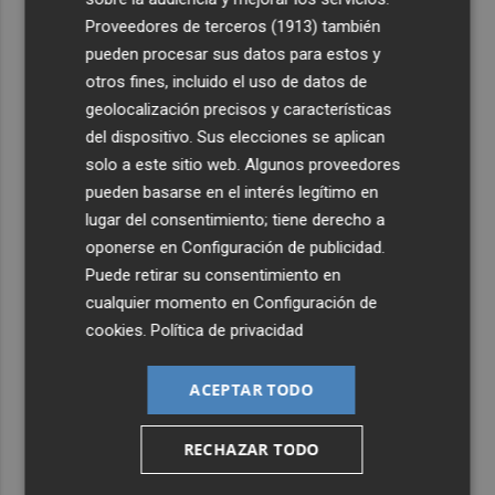
4
Castelló apuesta por convertir el eclipse en un referente
Proveedores de terceros (1913)
también
científico: recibirá a un gran equipo de expertos
pueden procesar sus datos para estos y
5
otros fines, incluido el uso de datos de
El Villarreal anuncia a sus seis capitanes: Gerard
Moreno, Foyth, Comesaña, Ayoze, Cardona y Logan
geolocalización precisos y características
Costa
del dispositivo. Sus elecciones se aplican
solo a este sitio web. Algunos proveedores
pueden basarse en el interés legítimo en
lugar del consentimiento; tiene derecho a
oponerse en
Configuración de publicidad
.
Puede retirar su consentimiento en
cualquier momento en
Configuración de
cookies
.
Política de privacidad
ACEPTAR TODO
RECHAZAR TODO