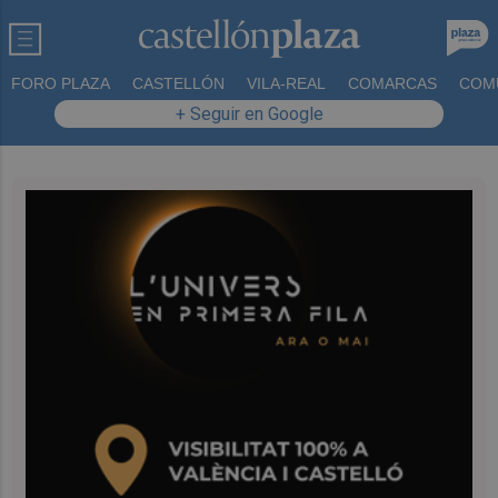
FORO PLAZA
CASTELLÓN
VILA-REAL
COMARCAS
COM
+ Seguir en Google