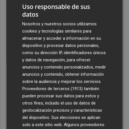
de 15 años
Uso responsable de sus
datos
3
Simó destaca el impulso del Gobierno al alquiler
asequible en Castelló frente "a los pisos de 200.000
Nosotros y nuestros socios utilizamos
euros de Carrasco"
cookies y tecnologías similares para
4
almacenar y acceder a información en su
Castelló adjudica a Civicons por 600.500 euros las
obras de reforma de la tenencia de alcaldía sur
dispositivo y procesar datos personales,
como su dirección IP, identificadores únicos
5
Castelló acelera el montaje de la infraestructura en las
y datos de navegación, para ofrecer
playas y el Planetari del eclipse para convertirlo en "un
anuncios y contenido personalizados, medir
evento histórico"
anuncios y contenido, obtener información
sobre la audiencia y mejorar los servicios.
Proveedores de terceros (1913)
también
pueden procesar sus datos para estos y
otros fines, incluido el uso de datos de
geolocalización precisos y características
del dispositivo. Sus elecciones se aplican
solo a este sitio web. Algunos proveedores