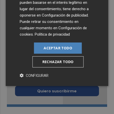
pueden basarse en el interés legítimo en
lugar del consentimiento; tiene derecho a
oponerse en
Configuración de publicidad
.
Puede retirar su consentimiento en
cualquier momento en
Configuración de
cookies
.
Política de privacidad
ACEPTAR TODO
RECHAZAR TODO
Recibe toda la actualidad de
CONFIGURAR
Castellón Plaza en tu correo
Quiero suscribirme