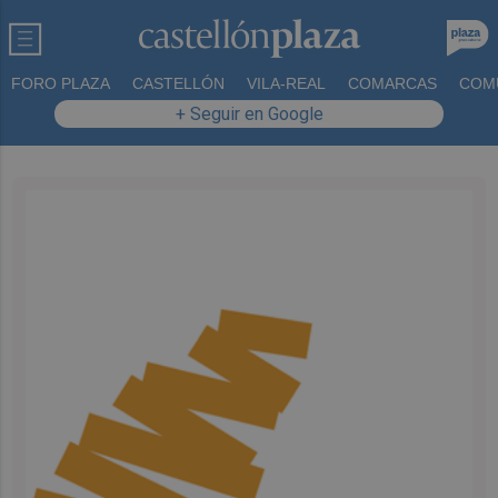
FORO PLAZA
CASTELLÓN
VILA-REAL
COMARCAS
COM
+ Seguir en Google