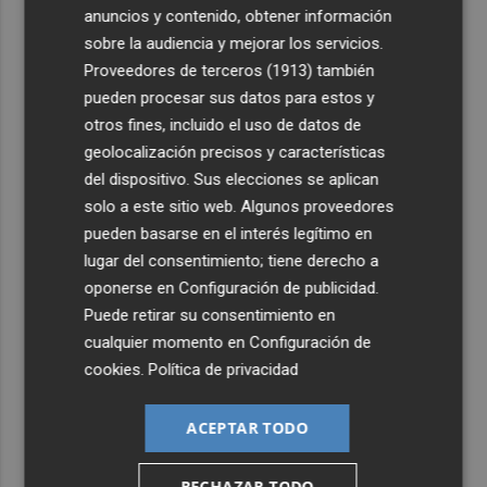
anuncios y contenido, obtener información
3
Vila-real proyecta una inversión de 7 millones en un
sobre la audiencia y mejorar los servicios.
nuevo espacio deportivo: un complejo con pista de
Proveedores de terceros (1913)
también
atletismo y ciclismo
pueden procesar sus datos para estos y
4
otros fines, incluido el uso de datos de
Los 140 controles de la Policía Local en Lorca se saldan
con seis detenidos
geolocalización precisos y características
del dispositivo. Sus elecciones se aplican
5
El programa 'Santomera Florece' forma e impulsa la
solo a este sitio web. Algunos proveedores
inserción laboral de diez personas desempleadas
pueden basarse en el interés legítimo en
lugar del consentimiento; tiene derecho a
oponerse en
Configuración de publicidad
.
Puede retirar su consentimiento en
cualquier momento en
Configuración de
cookies
.
Política de privacidad
ACEPTAR TODO
RECHAZAR TODO