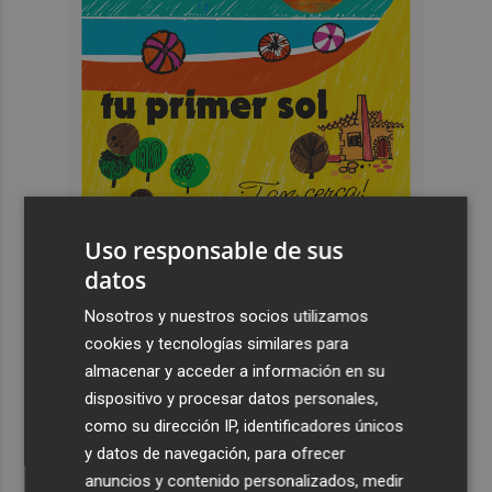
Uso responsable de sus
datos
Nosotros y nuestros socios utilizamos
Últimas Noticias
cookies y tecnologías similares para
almacenar y acceder a información en su
1
Previsión turística: el Consell prevé una ocupación
dispositivo y procesar datos personales,
hotelera del 75% en Castellón en agosto: los
apartamentos alcanzarán un 89%
como su dirección IP, identificadores únicos
y datos de navegación, para ofrecer
2
Nacho Huerta, Luis Vidal y Manu Furtado renuevan con
anuncios y contenido personalizados, medir
el Léleman Conqueridor