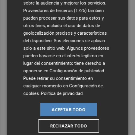
3
sobre la audiencia y mejorar los servicios.
Puig con una inversión de 2 millones
Proveedores de terceros (1725)
también
4
Las infantiles de San Javier son campeonas de España en
pueden procesar sus datos para estos y
la localidad gaditana de Rota
otros fines, incluido el uso de datos de
geolocalización precisos y características
5
Vithas Valencia Turia habilita una consulta gratuita para
del dispositivo. Sus elecciones se aplican
personas con síntomas oculares tras el eclipse solar
solo a este sitio web. Algunos proveedores
pueden basarse en el interés legítimo en
lugar del consentimiento; tiene derecho a
oponerse en
Configuración de publicidad
.
Puede retirar su consentimiento en
cualquier momento en
Configuración de
cookies
.
Política de privacidad
ACEPTAR TODO
RECHAZAR TODO