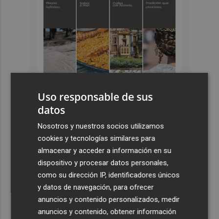
Uso responsable de sus
datos
Últimas Noticias
Nosotros y nuestros socios utilizamos
1
La Generalitat destina 5,5 millones a impulsar la
cookies y tecnologías similares para
internacionalización de 137 empresas valencianas
almacenar y acceder a información en su
afectadas por la Dana
dispositivo y procesar datos personales,
como su dirección IP, identificadores únicos
2
Agricultura concede cerca de 500.000 euros en ayudas
y datos de navegación, para ofrecer
para el fomento de la innovación tecnológica en
anuncios y contenido personalizados, medir
explotaciones
anuncios y contenido, obtener información
València ultima la puesta a punto del Velódromo Lluís