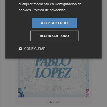
5
Juanes, Duncan Dhu, Nacha Pop, Los Rebeldes, Maldita
cualquier momento en
Configuración de
Nerea y Leire Martínez ponen 'Sal de Música' a San
cookies
.
Política de privacidad
Pedro del Pinatar
ACEPTAR TODO
RECHAZAR TODO
CONFIGURAR