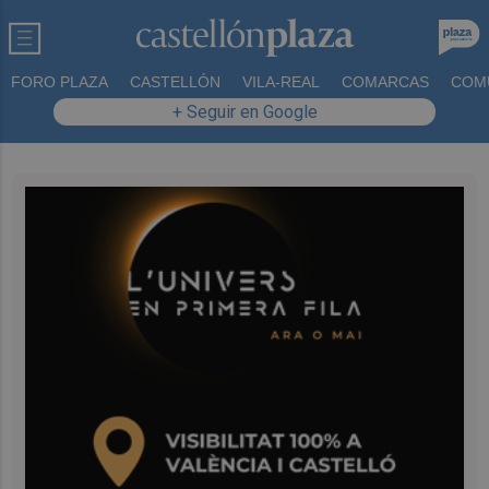
FORO PLAZA
CASTELLÓN
VILA-REAL
COMARCAS
COM
+ Seguir en Google