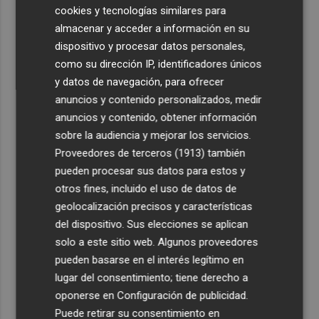
cookies y tecnologías similares para
almacenar y acceder a información en su
dispositivo y procesar datos personales,
como su dirección IP, identificadores únicos
y datos de navegación, para ofrecer
Últimas Noticias
anuncios y contenido personalizados, medir
anuncios y contenido, obtener información
1
Abala Infraescturas se perfila para adjudicarse la
sobre la audiencia y mejorar los servicios.
construcción del CEIP La Cañada del Fenollar por 5,6
Proveedores de terceros (1913)
también
millones
pueden procesar sus datos para estos y
2
La Zona de Bajas Emisiones comenzará a aplicarse en
otros fines, incluido el uso de datos de
Sagunto a partir de septiembre
geolocalización precisos y características
3
Así está la zona de empresas del Parque Tecnológico
del dispositivo. Sus elecciones se aplican
Rodes en Alcoy: 14 instaladas que ocupan el 33% de la
solo a este sitio web. Algunos proveedores
primera fase
pueden basarse en el interés legítimo en
lugar del consentimiento; tiene derecho a
4
Compromís denuncia "la falta del refuerzo sanitario
oponerse en
Configuración de publicidad
.
estival en los municipios de Castelló"
Puede retirar su consentimiento en