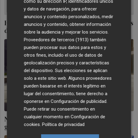
como su dirección IP, identificadores únicos
y datos de navegación, para ofrecer
anuncios y contenido personalizados, medir
Hyundai Tucson, se renueva el superventas
anuncios y contenido, obtener información
de la marca
sobre la audiencia y mejorar los servicios.
Proveedores de terceros (1913)
también
pueden procesar sus datos para estos y
otros fines, incluido el uso de datos de
geolocalización precisos y características
del dispositivo. Sus elecciones se aplican
solo a este sitio web. Algunos proveedores
pueden basarse en el interés legítimo en
lugar del consentimiento; tiene derecho a
oponerse en
Configuración de publicidad
.
Puede retirar su consentimiento en
cualquier momento en
Configuración de
Nuevo Bayon: Un SUV elegante con una
cookies
.
Política de privacidad
gran capacidad