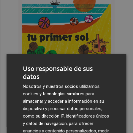
Uso responsable de sus
datos
Nosotros y nuestros socios utilizamos
cookies y tecnologías similares para
Últimas Noticias
almacenar y acceder a información en su
dispositivo y procesar datos personales,
1
Las '200 vidas' que llevaron a Paco Rabal de Águilas a la
como su dirección IP, identificadores únicos
cima del cine: un documental recupera la voz y la mirada
del actor
y datos de navegación, para ofrecer
anuncios y contenido personalizados, medir