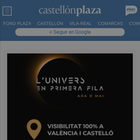
FORO PLAZA
CASTELLÓN
VILA-REAL
COMARCAS
COM
+ Seguir en Google