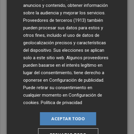
2
Mario Domínguez, a un paso del Excelsior Róterdam de
anuncios y contenido, obtener información
la Eredivisie
sobre la audiencia y mejorar los servicios.
3
Entidades del Camp d'Elx reclaman más protagonismo
Proveedores de terceros (1913)
también
en las fiestas para la Ufece y conciertos en valenciano
pueden procesar sus datos para estos y
otros fines, incluido el uso de datos de
4
El Ibex 35 sube un 2% la primera semana de agosto tras
geolocalización precisos y características
conquistar los históricos 20.000 puntos
del dispositivo. Sus elecciones se aplican
5
Valencia Basket abrirá la EuroLeague Women en casa
solo a este sitio web. Algunos proveedores
ante Fenerbahce Opet
pueden basarse en el interés legítimo en
lugar del consentimiento; tiene derecho a
oponerse en
Configuración de publicidad
.
Puede retirar su consentimiento en
cualquier momento en
Configuración de
cookies
.
Política de privacidad
ACEPTAR TODO