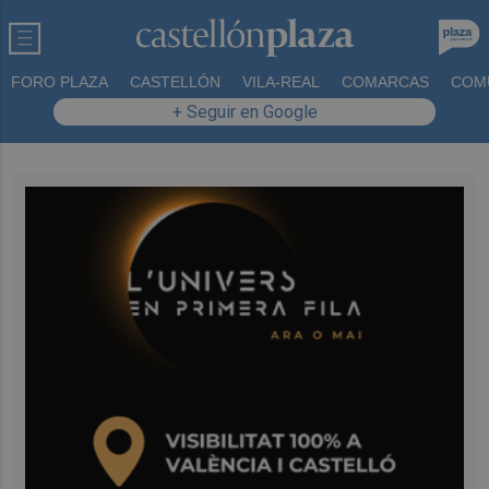
FORO PLAZA
CASTELLÓN
VILA-REAL
COMARCAS
COM
+ Seguir en Google