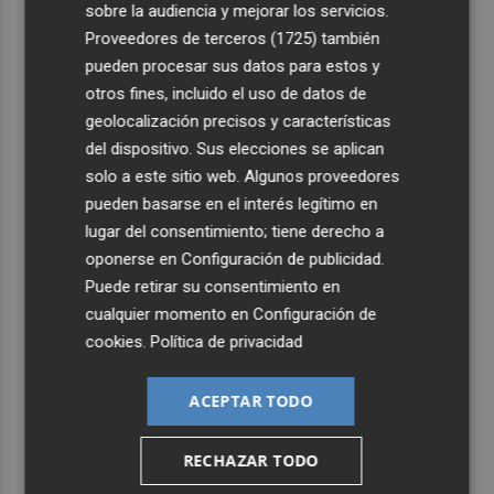
sobre la audiencia y mejorar los servicios.
4
Proveedores de terceros (1725)
también
UPCT Makers culmina con éxito un catamarán para
monitorizar el Mar Menor y ya prepara un dron
pueden procesar sus datos para estos y
submarino autónomo
otros fines, incluido el uso de datos de
geolocalización precisos y características
5
Una batea clochinera se hunde y otra sufre daños en un
del dispositivo. Sus elecciones se aplican
incidente con un buque en el puerto de Valencia
solo a este sitio web. Algunos proveedores
pueden basarse en el interés legítimo en
lugar del consentimiento; tiene derecho a
oponerse en
Configuración de publicidad
.
Puede retirar su consentimiento en
cualquier momento en
Configuración de
cookies
.
Política de privacidad
ACEPTAR TODO
RECHAZAR TODO