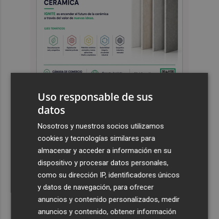
Uso responsable de sus
datos
Últimas Noticias
Nosotros y nuestros socios utilizamos
1
El Hospital del Vinalopó se consolida como referente en
cookies y tecnologías similares para
la atención al nacimiento
almacenar y acceder a información en su
dispositivo y procesar datos personales,
2
El proyecto 'Gramola' evalúa estrategias sostenibles
como su dirección IP, identificadores únicos
para reducir las alteraciones internas de la granada
y datos de navegación, para ofrecer
mollar de Elche
anuncios y contenido personalizados, medir
3
María Escarmiento se suma a El Kanka en el cartel del
anuncios y contenido, obtener información
festival Epicentro de Mula