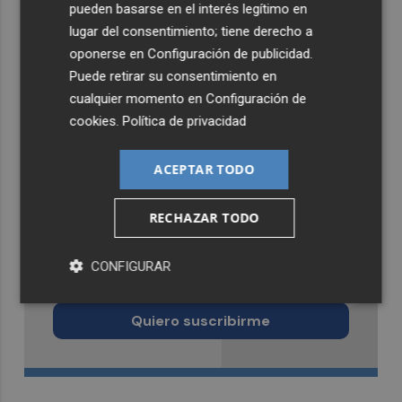
pueden basarse en el interés legítimo en
lugar del consentimiento; tiene derecho a
oponerse en
Configuración de publicidad
.
Puede retirar su consentimiento en
cualquier momento en
Configuración de
cookies
.
Política de privacidad
ACEPTAR TODO
RECHAZAR TODO
Recibe toda la actualidad de
CONFIGURAR
Castellón Plaza en tu correo
Quiero suscribirme