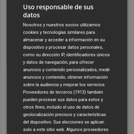
previos
Uso responsable de sus
datos
3
La Generalitat destina 132 millones a 24 nuevas
infraestructuras sociosanitarias de mayores y personas
Nosotros y nuestros socios utilizamos
con discapacidad
cookies y tecnologías similares para
4
almacenar y acceder a información en su
La movilidad el 12 de agosto podría duplicarse por el
eclipse con hasta 1,5 millones de desplazamientos
dispositivo y procesar datos personales,
adicionales
como su dirección IP, identificadores únicos
y datos de navegación, para ofrecer
5
Los equipos de extinción afrontan horas "vitales" en
anuncios y contenido personalizados, medir
Tírig para trabajar con medios aéreos
anuncios y contenido, obtener información
sobre la audiencia y mejorar los servicios.
Proveedores de terceros (1913)
también
pueden procesar sus datos para estos y
otros fines, incluido el uso de datos de
geolocalización precisos y características
del dispositivo. Sus elecciones se aplican
solo a este sitio web. Algunos proveedores