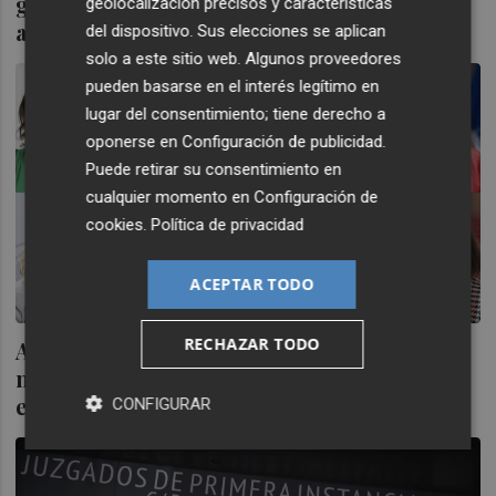
general para que el juez cite como testigo
geolocalización precisos y características
al novio de Ayuso
del dispositivo. Sus elecciones se aplican
solo a este sitio web. Algunos proveedores
pueden basarse en el interés legítimo en
lugar del consentimiento; tiene derecho a
oponerse en
Configuración de publicidad
.
Puede retirar su consentimiento en
cualquier momento en
Configuración de
cookies
.
Política de privacidad
ACEPTAR TODO
RECHAZAR TODO
Ayuso, Montero y Nogueras, entre las diez
mujeres más influyentes de la política
española actual
CONFIGURAR