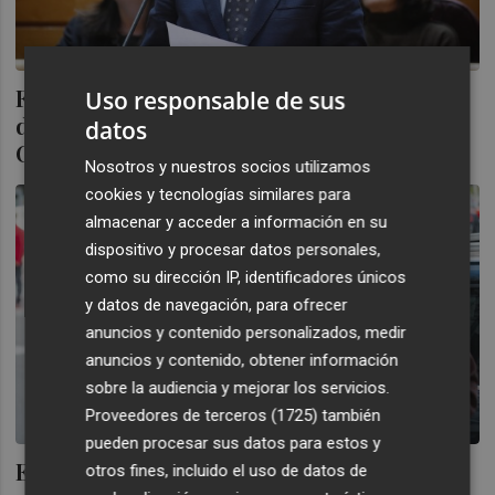
Feijóo propondrá a Alfonso Serrano, mano
Uso responsable de sus
derecha de Ayuso, para que organice el
datos
Congreso del PP de julio
Nosotros y nuestros socios utilizamos
cookies y tecnologías similares para
almacenar y acceder a información en su
dispositivo y procesar datos personales,
como su dirección IP, identificadores únicos
y datos de navegación, para ofrecer
anuncios y contenido personalizados, medir
anuncios y contenido, obtener información
sobre la audiencia y mejorar los servicios.
Proveedores de terceros (1725)
también
pueden procesar sus datos para estos y
El Supremo acepta la petición del fiscal
otros fines, incluido el uso de datos de