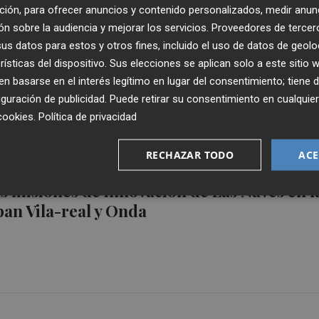
ción, para ofrecer anuncios y contenido personalizados, medir anun
n sobre la audiencia y mejorar los servicios.
Proveedores de tercer
s datos para estos y otros fines, incluido el uso de datos de geolo
reactiva una Film Commission regional par
rísticas del dispositivo. Sus elecciones se aplican solo a este sitio
dajes al calor de Ciudad de la Luz
 basarse en el interés legítimo en lugar del consentimiento; tiene 
guración de publicidad
. Puede retirar su consentimiento en cualqu
cookies
.
Política de privacidad
RECHAZAR TODO
ACE
s misiones de innovación de Las Naves en l
pan Vila-real y Onda