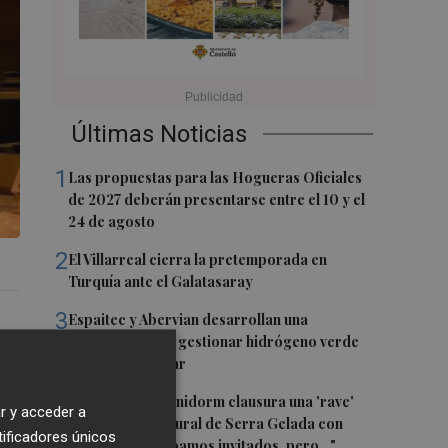
Últimas Noticias
1
Las propuestas para las Hogueras Oficiales
de 2027 deberán presentarse entre el 10 y el
24 de agosto
2
El Villarreal cierra la pretemporada en
Turquía ante el Galatasaray
3
Espaitec y Abervian desarrollan una
tecnología para gestionar hidrógeno verde
con energía solar
4
La Policía de Benidorm clausura una 'rave'
r y acceder a
en el parque natural de Serra Gelada con
tificadores únicos
sátira: "No estábamos invitados, pero..."