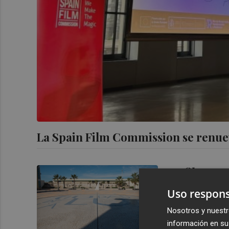
La Spain Film Commission se renuev
La 'film co
casi un año
Uso respons
Nosotros y nuestr
información en su 