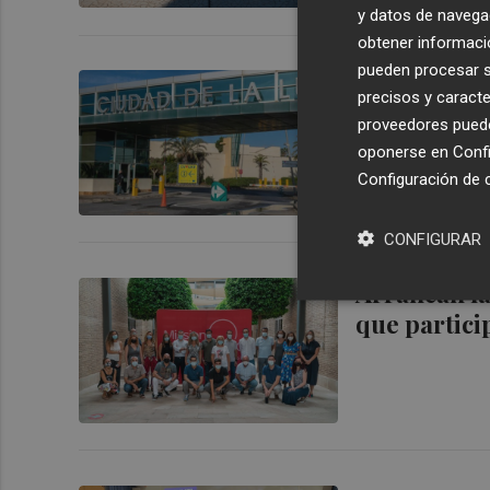
y datos de navega
obtener informació
pueden procesar su
El Consell 
precisos y caracte
encauzar ro
proveedores pueden
oponerse en
Confi
Configuración de 
CONFIGURAR
Arrancan la
que partici