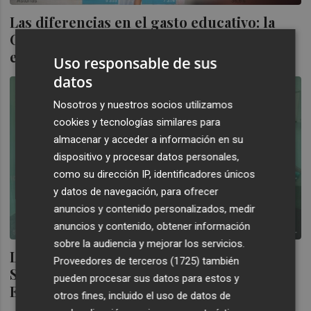
Las diferencias en el gasto educativo: la
Comunitat dedica 118 euros menos por
estudiante que la media
Uso responsable de sus
datos
Nosotros y nuestros socios utilizamos
cookies y tecnologías similares para
almacenar y acceder a información en su
dispositivo y procesar datos personales,
como su dirección IP, identificadores únicos
y datos de navegación, para ofrecer
anuncios y contenido personalizados, medir
anuncios y contenido, obtener información
sobre la audiencia y mejorar los servicios.
La Comunitat supera el gasto medio en
Proveedores de terceros (1725)
también
Sanidad, pero se queda por detrás en
pueden procesar sus datos para estos y
Educación y Servicios Sociales
otros fines, incluido el uso de datos de