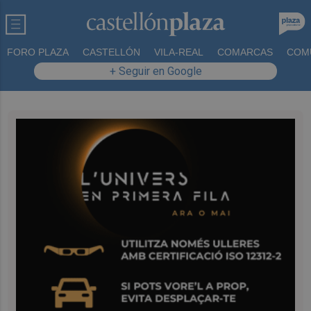
FORO PLAZA
CASTELLÓN
VILA-REAL
COMARCAS
COM
+ Seguir en Google