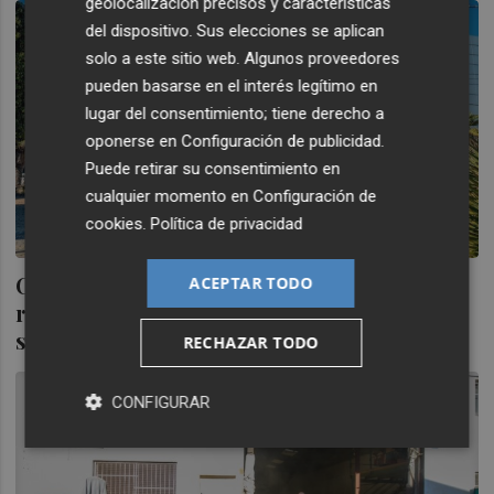
geolocalización precisos y características
del dispositivo. Sus elecciones se aplican
solo a este sitio web. Algunos proveedores
pueden basarse en el interés legítimo en
lugar del consentimiento; tiene derecho a
oponerse en
Configuración de publicidad
.
Puede retirar su consentimiento en
cualquier momento en
Configuración de
cookies
.
Política de privacidad
Cada euro invertido en Feria Valencia
ACEPTAR TODO
reporta 23€ en la economía valenciana,
según un estudio
RECHAZAR TODO
CONFIGURAR