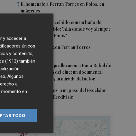
1
El homenaje a Ferran Torres en Foios, en
imágenes
2
Ferran Torres, recibido con un baño de
masas en su pueblo: "Allá donde voy siempre
digo que soy de Foios"
r y acceder a
tificadores únicos
3
Foios se vuelca con Ferran Torres
cios y contenido,
os (1913)
también
4
Las '200 vidas' que llevaron a Paco Rabal de
calización
Águilas a la cima del cine: un documental
 web. Algunos
recupera la voz y la mirada del actor
derecho a
5
Mario Domínguez, a un paso del Excelsior
ier momento en
Róterdam de la Eredivisie
PTAR TODO