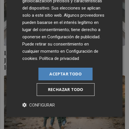
geolocalización precisos y características
del dispositivo. Sus elecciones se aplican
solo a este sitio web. Algunos proveedores
pueden basarse en el interés legítimo en
lugar del consentimiento; tiene derecho a
oponerse en
Configuración de publicidad
.
Puede retirar su consentimiento en
cualquier momento en
Configuración de
La gran reestructuración se atraganta en
cookies
.
Política de privacidad
Justicia: las plazas sin cubrir estrangulan
los juzgados
ACEPTAR TODO
RECHAZAR TODO
CONFIGURAR