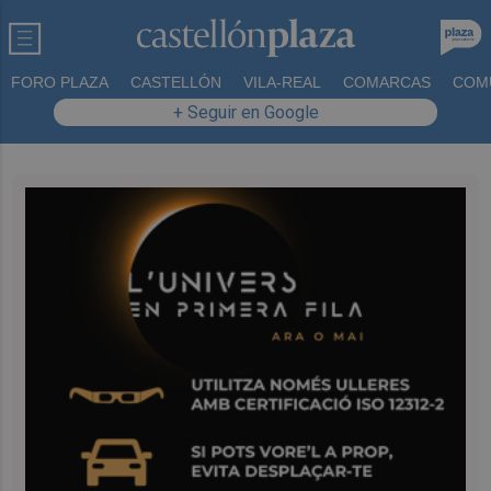
FORO PLAZA
CASTELLÓN
VILA-REAL
COMARCAS
COM
+ Seguir en Google