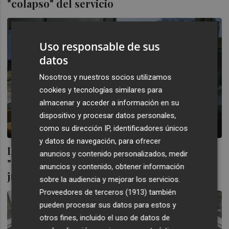
"colapso" del servicio
Uso responsable de sus
datos
Nosotros y nuestros socios utilizamos
cookies y tecnologías similares para
almacenar y acceder a información en su
dispositivo y procesar datos personales,
como su dirección IP, identificadores únicos
y datos de navegación, para ofrecer
La fiscal Susana Gisbert propone unas
anuncios y contenido personalizados, medir
"gafas violeta" para examinar el sistema
anuncios y contenido, obtener información
judicial
sobre la audiencia y mejorar los servicios.
Proveedores de terceros (1913)
también
pueden procesar sus datos para estos y
otros fines, incluido el uso de datos de