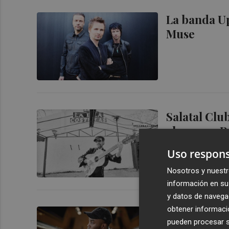
La banda Up
Muse
Salatal Clu
alemanes 
Uso respons
Nosotros y nuestr
información en su 
y datos de navega
obtener informació
Los raperos
pueden procesar su