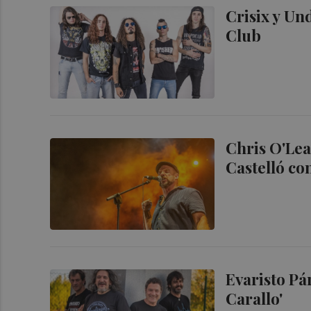
Crisix y Und
Club
Chris O'Lea
Castelló co
Evaristo Pá
Carallo'