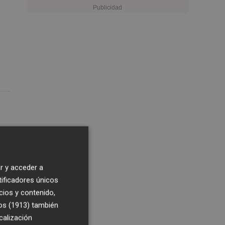
r y acceder a
tificadores únicos
cios y contenido,
os (1913)
también
ló
calización