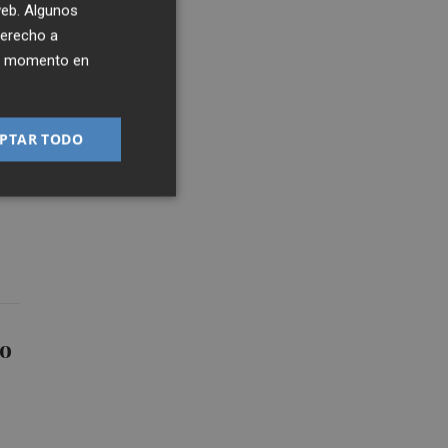
 web. Algunos
derecho a
ier momento en
PTAR TODO
 y
to