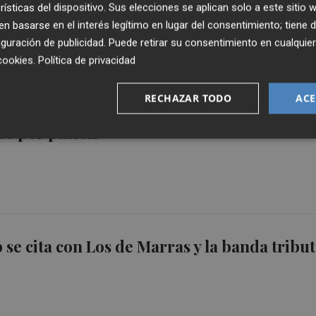
rísticas del dispositivo. Sus elecciones se aplican solo a este sitio
 basarse en el interés legítimo en lugar del consentimiento; tiene 
guración de publicidad
. Puede retirar su consentimiento en cualqu
cookies
.
Política de privacidad
RECHAZAR TODO
ACE
o de Salatal: "Castelló se quedaba sin salas
so por pasión
 se cita con Los de Marras y la banda tribu