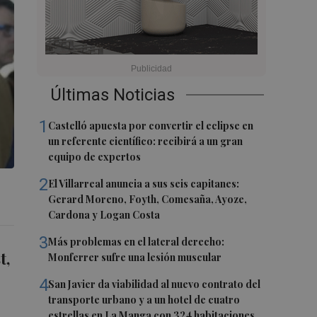
Últimas Noticias
1
Castelló apuesta por convertir el eclipse en
un referente científico: recibirá a un gran
equipo de expertos
2
El Villarreal anuncia a sus seis capitanes:
Gerard Moreno, Foyth, Comesaña, Ayoze,
Cardona y Logan Costa
3
Más problemas en el lateral derecho:
t,
Monferrer sufre una lesión muscular
4
San Javier da viabilidad al nuevo contrato del
transporte urbano y a un hotel de cuatro
estrellas en La Manga con 324 habitaciones