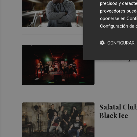
precisos y caracte
proveedores pueden
oponerse en
Confi
Configuración de 
CONFIGURAR
El primer añ
dimos el pa
Salatal Club
Black Ice