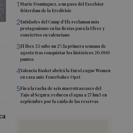
1
Mario Domínguez, a un paso del Excelsior
Róterdam de la Eredivisie
2
Entidades del Camp d'Elx reclaman más
protagonismo en las fiestas para la Ufece y
conciertos en valenciano
3
El Ibex 35 sube un 2% la primera semana de
agosto tras conquistar los históricos 20.000
puntos
4
Valencia Basket abrirá la EuroLeague Women
en casa ante Fenerbahce Opet
5
Fin a la racha de seis macrotrasvases del
Tajo al Segura: reducen el agua a 27 hm3 en
septiembre por la caída de las reservas
ca