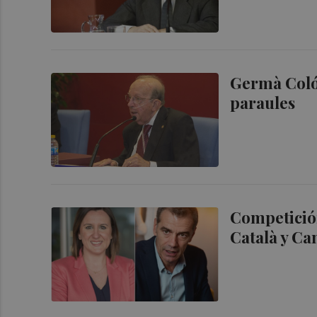
Germà Coló
paraules
Competición
Català y Ca