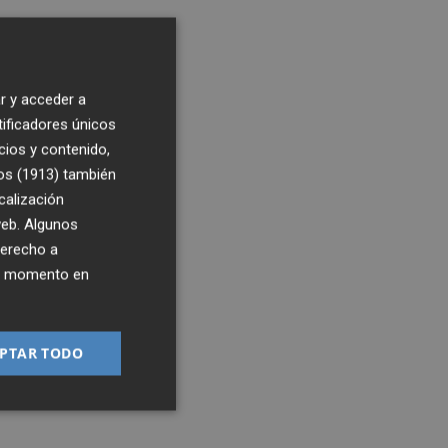
r y acceder a
tificadores únicos
cios y contenido,
os (1913)
también
calización
 web. Algunos
derecho a
ier momento en
PTAR TODO