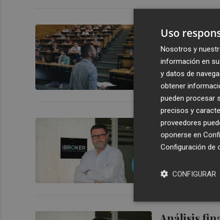
Los docente
Uso respons
ataques" de
Nosotros y nuestr
información en su 
y datos de navega
obtener informació
pueden procesar su
precisos y caracte
Análisis fi
proveedores pueden
oponerse en
Confi
inteligencia
Configuración de 
CONFIGURAR
Análisis fi