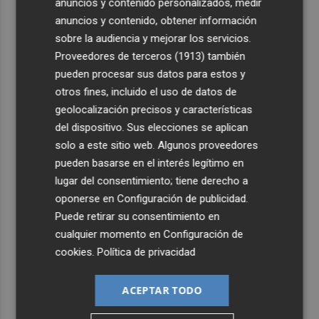
anuncios y contenido personalizados, medir
no tener miedo a nadie y, cuando tengamos que sufrir,
sufrir todos juntos”
anuncios y contenido, obtener información
sobre la audiencia y mejorar los servicios.
3
Gorriones, palomas y mirlos: el censo de aves de Murcia
Proveedores de terceros (1913)
también
identifica 22 especies y 357 ejemplares en Conexión Sur
pueden procesar sus datos para estos y
4
El Hércules CF encara la quinta semana de preparación
otros fines, incluido el uso de datos de
con pruebas exigentes el fin de semana
geolocalización precisos y características
del dispositivo. Sus elecciones se aplican
5
Murcia inicia el repintado de señales en Patiño, San Pío
solo a este sitio web. Algunos proveedores
X, Santiago el Mayor, La Murta, Valladolises, Cañada
Hermosa y Cañadas de San Pedro
pueden basarse en el interés legítimo en
lugar del consentimiento; tiene derecho a
oponerse en
Configuración de publicidad
.
Puede retirar su consentimiento en
cualquier momento en
Configuración de
cookies
.
Política de privacidad
ACEPTAR TODO