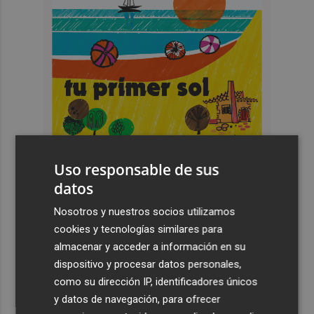
Uso responsable de sus
datos
Nosotros y nuestros socios utilizamos
Últimas Noticias
cookies y tecnologías similares para
almacenar y acceder a información en su
1
Murcia registra 626 colonias felinas en todo el municipio
dispositivo y procesar datos personales,
y esteriliza a cerca de 2.990 gatos
como su dirección IP, identificadores únicos
y datos de navegación, para ofrecer
2
Luís Castro: "El equipo debe tener la identidad del club;