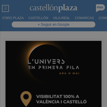
FORO PLAZA
CASTELLÓN
VILA-REAL
COMARCAS
COM
+ Seguir en Google