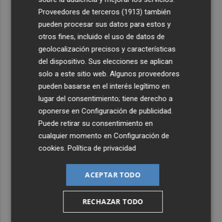
4
Castelló apuesta por convertir el eclipse en un referente
Proveedores de terceros (1913)
también
científico: recibirá a un gran equipo de expertos
pueden procesar sus datos para estos y
5
otros fines, incluido el uso de datos de
El Villarreal anuncia a sus seis capitanes: Gerard
Moreno, Foyth, Comesaña, Ayoze, Cardona y Logan
geolocalización precisos y características
Costa
del dispositivo. Sus elecciones se aplican
solo a este sitio web. Algunos proveedores
pueden basarse en el interés legítimo en
lugar del consentimiento; tiene derecho a
oponerse en
Configuración de publicidad
.
Puede retirar su consentimiento en
cualquier momento en
Configuración de
cookies
.
Política de privacidad
ACEPTAR TODO
RECHAZAR TODO