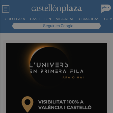
FORO PLAZA
CASTELLÓN
VILA-REAL
COMARCAS
COM
+ Seguir en Google