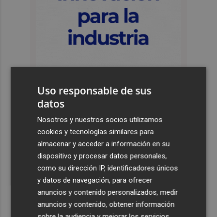
Uso responsable de sus
datos
Últimas Noticias
Nosotros y nuestros socios utilizamos
cookies y tecnologías similares para
1
El Hozono Jairis aún necesita un par de incorporaciones
almacenar y acceder a información en su
para su cuarto año en la LF Endesa
dispositivo y procesar datos personales,
2
Ruz ya hace planes para un posible futuro de Clarisas,
como su dirección IP, identificadores únicos
más allá de la rehabilitación: ¿retorno de la Dama?
y datos de navegación, para ofrecer
anuncios y contenido personalizados, medir
3
ViviFind, el buscador inmobiliario con IA surgido del
anuncios y contenido, obtener información
PCUMH, prepara sus primeras alianzas con el sector
sobre la audiencia y mejorar los servicios.