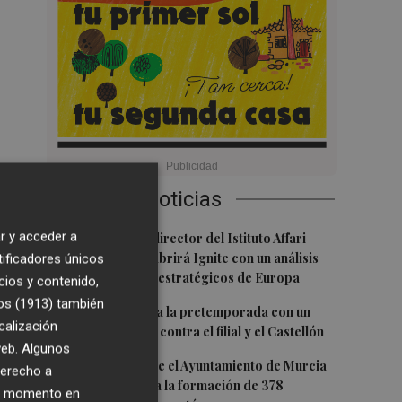
Últimas Noticias
1
r y acceder a
Marco Simoni, director del Istituto Affari
Internazionali, abrirá Ignite con un análisis
tificadores únicos
de los retos geoestratégicos de Europa
cios y contenido,
os (1913)
también
2
El Levante cierra la pretemporada con un
calización
doble amistoso: contra el filial y el Castellón
 web. Algunos
3
El convenio entre el Ayuntamiento de Murcia
derecho a
y Croem impulsa la formación de 378
ier momento en