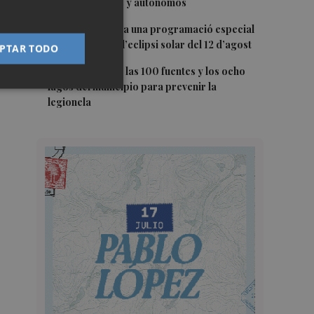
emprendedores y autónomos
4
Gandia organitza una programació especial
per a gaudir de l’eclipsi solar del 12 d’agost
PTAR TODO
5
Murcia chequea las 100 fuentes y los ocho
lagos del municipio para prevenir la
legionela