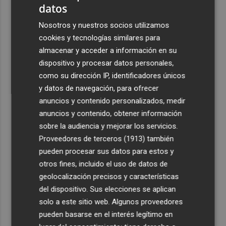
datos
3
La capacidad de los modelos de IA para burlar la
Nosotros y nuestros socios utilizamos
seguridad alarma a gobiernos y empresas
cookies y tecnologías similares para
4
El eclipse solar dispara el turismo y las búsquedas de
almacenar y acceder a información en su
alojamiento crecen hasta un 500%
dispositivo y procesar datos personales,
5
como su dirección IP, identificadores únicos
El cubano Papillo triunfa en el certamen del Trovo
Pascual García-Mateos de La Unión
y datos de navegación, para ofrecer
anuncios y contenido personalizados, medir
anuncios y contenido, obtener información
sobre la audiencia y mejorar los servicios.
Proveedores de terceros (1913)
también
pueden procesar sus datos para estos y
otros fines, incluido el uso de datos de
geolocalización precisos y características
del dispositivo. Sus elecciones se aplican
solo a este sitio web. Algunos proveedores
pueden basarse en el interés legítimo en