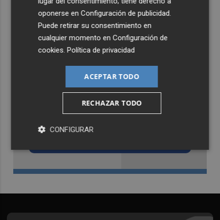
lugar del consentimiento; tiene derecho a
oponerse en
Configuración de publicidad
.
Puede retirar su consentimiento en
cualquier momento en
Configuración de
cookies
.
Política de privacidad
ACEPTAR TODO
RECHAZAR TODO
Recibe toda la actualidad de
Castellón Plaza en tu correo
CONFIGURAR
Quiero suscribirme