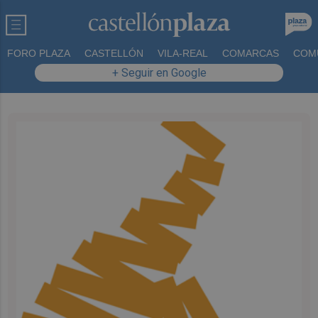
FORO PLAZA
CASTELLÓN
VILA-REAL
COMARCAS
COM
+ Seguir en Google