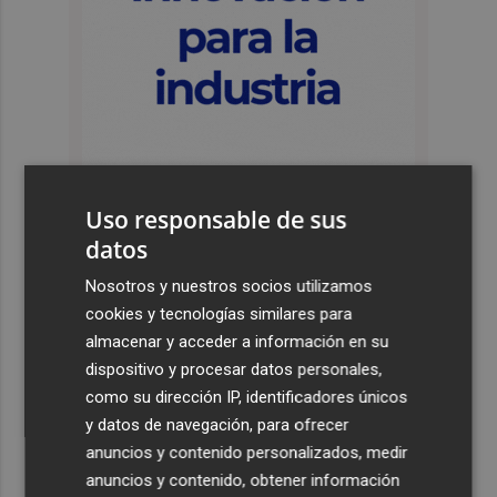
Uso responsable de sus
datos
Últimas Noticias
Nosotros y nuestros socios utilizamos
1
La Zona de Bajas Emisiones comenzará a aplicarse en
cookies y tecnologías similares para
Sagunto a partir de septiembre
almacenar y acceder a información en su
dispositivo y procesar datos personales,
2
Así está la zona de empresas del Parque Tecnológico
como su dirección IP, identificadores únicos
Rodes en Alcoy: 14 instaladas que ocupan el 33% de la
y datos de navegación, para ofrecer
primera fase
anuncios y contenido personalizados, medir
3
Compromís denuncia "la falta del refuerzo sanitario
anuncios y contenido, obtener información
estival en los municipios de Castelló"