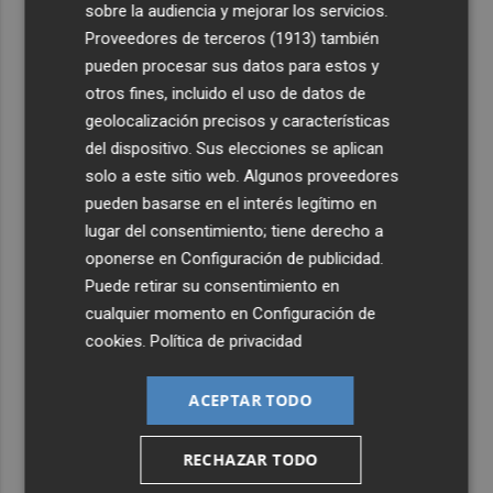
sobre la audiencia y mejorar los servicios.
4
Proveedores de terceros (1913)
también
Juanes, Duncan Dhu, Nacha Pop, Los Rebeldes, Maldita
Nerea y Leire Martínez ponen 'Sal de Música' a San
pueden procesar sus datos para estos y
Pedro del Pinatar
otros fines, incluido el uso de datos de
geolocalización precisos y características
5
El ingreso mínimo vital llega a 879.225 hogares en julio,
del dispositivo. Sus elecciones se aplican
un 16,9 % más que hace un año
solo a este sitio web. Algunos proveedores
pueden basarse en el interés legítimo en
lugar del consentimiento; tiene derecho a
oponerse en
Configuración de publicidad
.
Puede retirar su consentimiento en
cualquier momento en
Configuración de
cookies
.
Política de privacidad
ACEPTAR TODO
RECHAZAR TODO