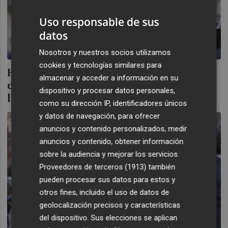
Uso responsable de sus
datos
Nosotros y nuestros socios utilizamos
cookies y tecnologías similares para
El Rey Felipe VI advierte de que, sin
almacenar y acceder a información en su
convivencia, no existe una verdadera
dispositivo y procesar datos personales,
libertad
como su dirección IP, identificadores únicos
y datos de navegación, para ofrecer
anuncios y contenido personalizados, medir
anuncios y contenido, obtener información
sobre la audiencia y mejorar los servicios.
Proveedores de terceros (1913)
también
pueden procesar sus datos para estos y
otros fines, incluido el uso de datos de
geolocalización precisos y características
del dispositivo. Sus elecciones se aplican