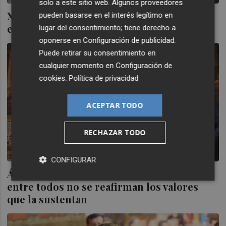
solo a este sitio web. Algunos proveedores
Ximo Puig: "Felipe VI ha estado a la altura
pueden basarse en el interés legítimo en
en un escenario muy complejo
lugar del consentimiento; tiene derecho a
oponerse en
Configuración de publicidad
.
Puede retirar su consentimiento en
cualquier momento en
Configuración de
cookies
.
Política de privacidad
ACEPTAR TODO
RECHAZAR TODO
CONFIGURAR
Ábalos: "Difícilmente habrá convivencia si
entre todos no se reafirman los valores
que la sustentan