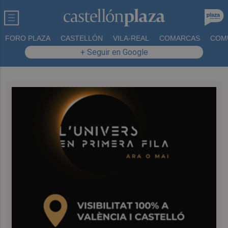
FORO PLAZA
CASTELLÓN
VILA-REAL
COMARCAS
COM
+ Seguir en Google