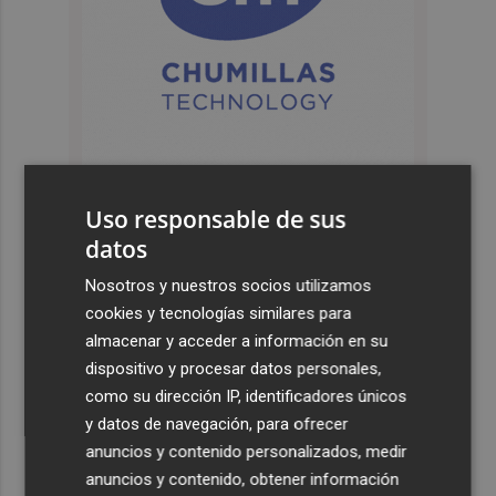
Uso responsable de sus
datos
Últimas Noticias
Nosotros y nuestros socios utilizamos
1
La Diputación reduce en más de dos meses el tiempo
cookies y tecnologías similares para
previsto de corte de la CV-560 por las obras del puente
almacenar y acceder a información en su
de Càrcer
dispositivo y procesar datos personales,
como su dirección IP, identificadores únicos
2
Roig Arena estrena un festival de house de más de 10
y datos de navegación, para ofrecer
horas con Folamour, Dan Shake o The Basement
anuncios y contenido personalizados, medir
3
Italia rechaza el ultimátum de España y no reevaluará la
anuncios y contenido, obtener información
suspensión de Schengen hasta el 15 de agosto