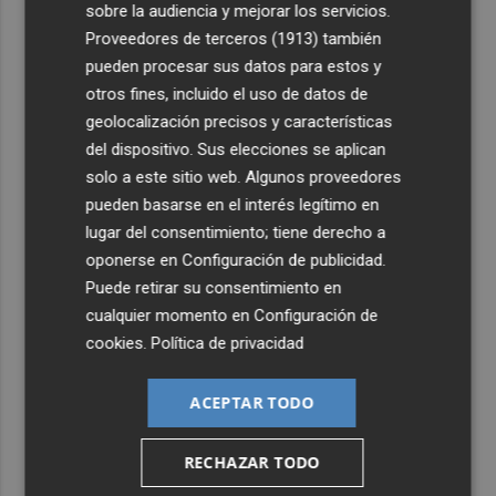
sobre la audiencia y mejorar los servicios.
4
Proveedores de terceros (1913)
también
Leire Díez niega que su "investigación" buscara
"desestabilizar" ninguna causa "que afectara a los
pueden procesar sus datos para estos y
intereses del PSOE"
otros fines, incluido el uso de datos de
geolocalización precisos y características
5
Castelló acogerá la obra "Helios y Selene" de la
del dispositivo. Sus elecciones se aplican
compañía Te Falta Calle: será creada para el eclipse
solo a este sitio web. Algunos proveedores
pueden basarse en el interés legítimo en
lugar del consentimiento; tiene derecho a
oponerse en
Configuración de publicidad
.
Puede retirar su consentimiento en
cualquier momento en
Configuración de
cookies
.
Política de privacidad
ACEPTAR TODO
RECHAZAR TODO