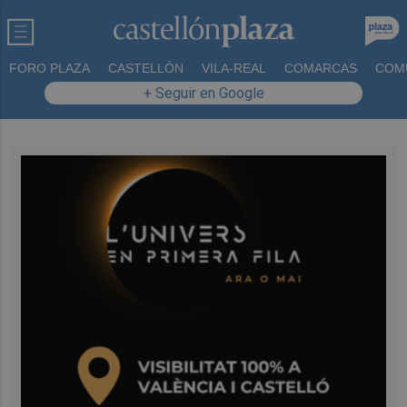
FORO PLAZA
CASTELLÓN
VILA-REAL
COMARCAS
COM
+ Seguir en Google