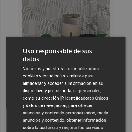
Uso responsable de sus
datos
Últimas Noticias
Nosotros y nuestros socios utilizamos
1
Kiat Lim preside por primera vez un partido en Mestalla
cookies y tecnologías similares para
almacenar y acceder a información en su
dispositivo y procesar datos personales,
2
El once del Valencia CF para el último Trofeu Taronja de
como su dirección IP, identificadores únicos
Mestalla
y datos de navegación, para ofrecer
3
Aemet prevé peligro de incendios "muy alto" o
anuncios y contenido personalizados, medir
"extremo" en la mayor parte de la Península y Baleares
anuncios y contenido, obtener información
el día del eclipse
sobre la audiencia y mejorar los servicios.