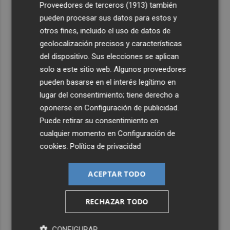
4
Company: “Estamos comenzando a ver el equipo que
Proveedores de terceros (1913)
también
queremos ver en la Liga”
pueden procesar sus datos para estos y
otros fines, incluido el uso de datos de
5
Ocho helicópteros, un avión y más de 100 brigadas se
geolocalización precisos y características
movilizan en Moratalla por un incendio forestal
del dispositivo. Sus elecciones se aplican
solo a este sitio web. Algunos proveedores
pueden basarse en el interés legítimo en
lugar del consentimiento; tiene derecho a
oponerse en
Configuración de publicidad
.
Puede retirar su consentimiento en
cualquier momento en
Configuración de
cookies
.
Política de privacidad
ACEPTAR TODO
RECHAZAR TODO
CONFIGURAR