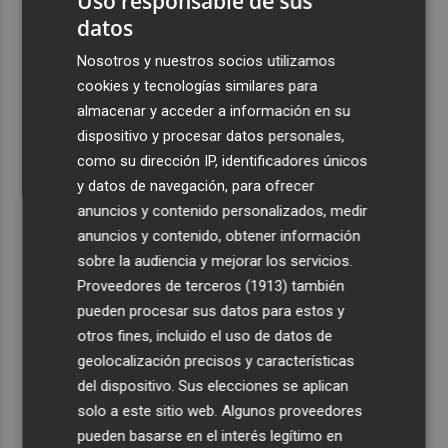
Uso responsable de sus
Italia
datos
3
La Biblioteca Valenciana conmemora el 750 aniversario
Nosotros y nuestros socios utilizamos
del legado de Jaume I
cookies y tecnologías similares para
4
almacenar y acceder a información en su
Una gran cadena humana de cariño y reivindicación se
vuelve a abrazar en las playas por el Mar Menor
dispositivo y procesar datos personales,
como su dirección IP, identificadores únicos
5
Levantan el confinamiento del municipio castellonense
y datos de navegación, para ofrecer
de Sierra Engarcerán por el incendio
anuncios y contenido personalizados, medir
anuncios y contenido, obtener información
sobre la audiencia y mejorar los servicios.
Proveedores de terceros (1913)
también
pueden procesar sus datos para estos y
otros fines, incluido el uso de datos de
geolocalización precisos y características
del dispositivo. Sus elecciones se aplican
solo a este sitio web. Algunos proveedores
pueden basarse en el interés legítimo en