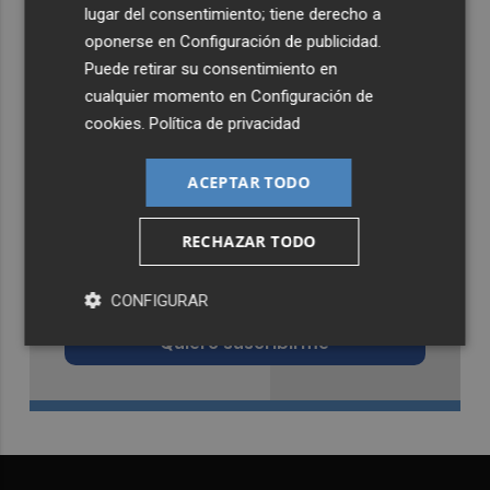
lugar del consentimiento; tiene derecho a
oponerse en
Configuración de publicidad
.
Puede retirar su consentimiento en
cualquier momento en
Configuración de
cookies
.
Política de privacidad
ACEPTAR TODO
RECHAZAR TODO
Recibe toda la actualidad de
Castellón Plaza en tu correo
CONFIGURAR
Quiero suscribirme