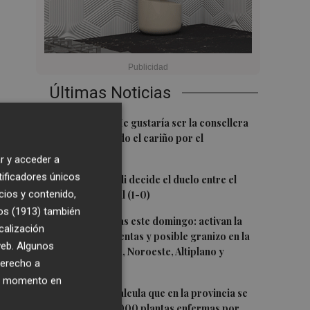
Últimas Noticias
1
Carmen Ortí: "Me gustaría ser la consellera
que ha estimulado el cariño por el
valenciano"
r y acceder a
tificadores únicos
2
Un gol de Bardeli decide el duelo entre el
cios y contenido,
Levante y su filial (1-0)
os (1913)
también
3
Vuelven las lluvias este domingo: activan la
calización
alerta por tormentas y posible granizo en la
 web. Algunos
Vega del Segura, Noroeste, Altiplano y
derecho a
Guadalentín
ier momento en
4
Asaja Alicante calcula que en la provincia se
arrancarán 50.000 plantas enfermas por