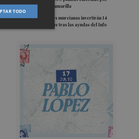
clorosis nervial amarilla
PTAR TODO
5
Más de 90 pymes murcianas invertirán 14
millones de euros tras las ayudas del Info