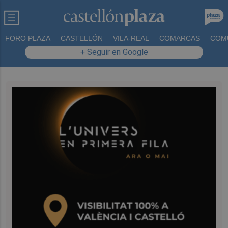
FORO PLAZA
CASTELLÓN
VILA-REAL
COMARCAS
COM
+ Seguir en Google