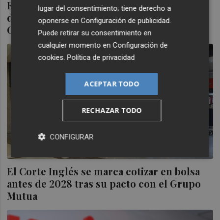
El Supremo tumba el sistema de vigilancia
lugar del consentimiento; tiene derecho a
de enfermedades laborales de la
oponerse en
Configuración de publicidad
.
Generalitat
Puede retirar su consentimiento en
cualquier momento en
Configuración de
cookies
.
Política de privacidad
ACEPTAR TODO
RECHAZAR TODO
CONFIGURAR
El Corte Inglés se marca cotizar en bolsa
antes de 2028 tras su pacto con el Grupo
Mutua