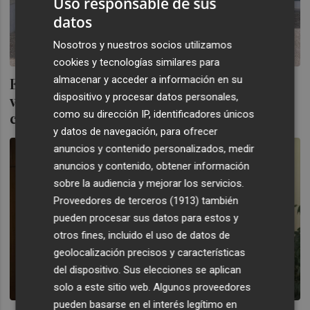
Uso responsable de sus
datos
Nosotros y nuestros socios utilizamos
cookies y tecnologías similares para
almacenar y acceder a información en su
Estudiantes de la Universitat Jaume I
dispositivo y procesar datos personales,
visitan Unión de Mutuas para conocer de
como su dirección IP, identificadores únicos
cerca el entorno profesional
y datos de navegación, para ofrecer
anuncios y contenido personalizados, medir
anuncios y contenido, obtener información
sobre la audiencia y mejorar los servicios.
Proveedores de terceros (1913)
también
pueden procesar sus datos para estos y
otros fines, incluido el uso de datos de
geolocalización precisos y características
del dispositivo. Sus elecciones se aplican
solo a este sitio web. Algunos proveedores
pueden basarse en el interés legítimo en