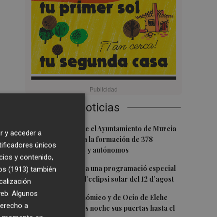
Últimas Noticias
1
El convenio entre el Ayuntamiento de Murcia
r y acceder a
y Croem impulsa la formación de 378
tificadores únicos
emprendedores y autónomos
cios y contenido,
2
Gandia organitza una programació especial
os (1913)
también
per a gaudir de l’eclipsi solar del 12 d’agost
calización
 web. Algunos
3
El Racó Gastronómico y de Ocio de Elche
derecho a
abre este viernes noche sus puertas hasta el