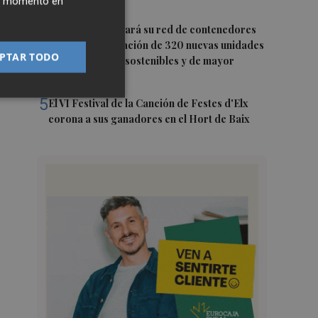
ier momento en
día 15
4
Riba-roja renovará su red de contenedores
con la incorporación de 320 nuevas unidades
PTAR TODO
más accesibles, sostenibles y de mayor
capacidad
5
El VI Festival de la Canción de Festes d'Elx
corona a sus ganadores en el Hort de Baix